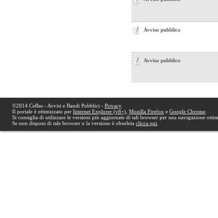
Avviso pubblico
Avviso pubblico
©2014 CeBas - Avvisi e Bandi Pubblici -
Privacy
Il portale è ottimizzato per
Internet Explorer (v8+)
,
Mozilla Firefox
e
Google Chrome
.
Si consiglia di utilizzare le versioni più aggiornate di tali browser per una navigazione otti
Se non disponi di tale browser o la versione è obsoleta
clicca qui
.