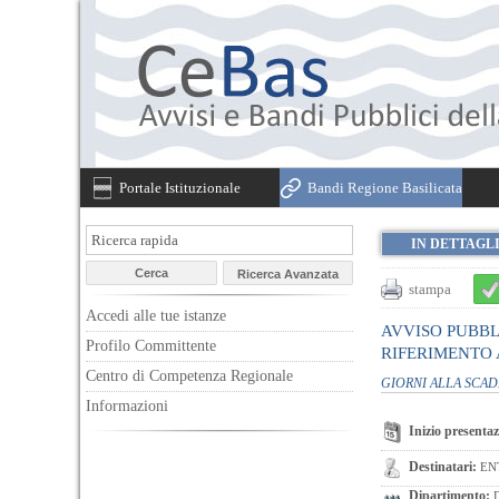
Portale Istituzionale
Bandi Regione Basilicata
IN DETTAGL
stampa
Accedi alle tue istanze
AVVISO PUBBL
Profilo Committente
RIFERIMENTO A
Centro di Competenza Regionale
GIORNI ALLA SCA
Informazioni
Inizio presentaz
Destinatari:
EN
Dipartimento:
D