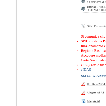
E I SERVIZI A
Ufficio:
UFFICI
SCOLASTICHE 
Note:
Precedente
Si comunica ch
SPID (Sistema Pub
funzionamento e 
Regione Basilica
Accedere median
Carta Nazionale d
CIE (Carta d'iden
eIDAS
DOCUMENTAZIONE 
D.G.R. n. 20260
Allegato A1 A2
Allegato A4