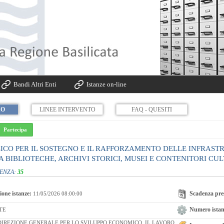
Bandi Altri Enti
Istanze on-line
IO
LINEE INTERVENTO
FAQ - QUESITI
Partecipa
ICO PER IL SOSTEGNO E IL RAFFORZAMENTO DELLE INFRAS
 BIBLIOTECHE, ARCHIVI STORICI, MUSEI E CONTENITORI CULT
DENZA:
35
ione istanze:
Scadenza pres
11/05/2026 08:00:00
Numero istanz
TE
IREZIONE GENERALE PER LO SVILUPPO ECONOMICO, IL LAVORO