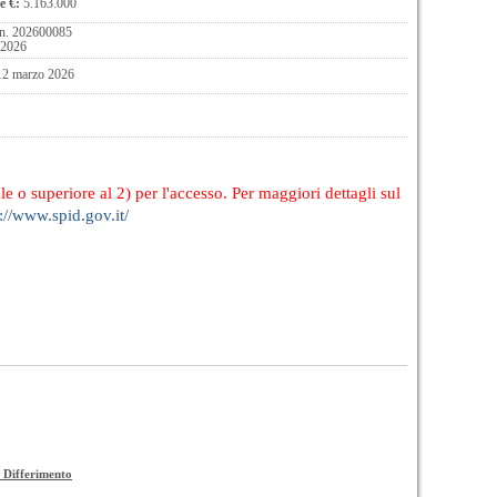
e €:
5.163.000
n. 202600085
 2026
12 marzo 2026
le o superiore al 2) per l'accesso. Per maggiori dettagli sul
://www.spid.gov.it/
 Differimento