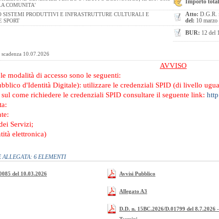
Importo total
LLA COMUNITA'
Atto:
D.G.R. 
O SISTEMI PRODUTTIVI E INFRASTRUTTURE CULTURALI E
del:
10 marzo
E SPORT
BUR:
12 del 
 scadenza 10.07.2026
AVVISO
e
le modalità di accesso sono le seguenti:
blico d'Identità Digitale): utilizzare le credenziali SPID (di livello ugua
sul come richiedere le credenziali SPID consultare il seguente link:
http
ta:
te:
ei Servizi;
tità elettronica)
ALLEGATA: 6 ELEMENTI
0085 del 10.03.2026
Avvisi Pubblico
Allegato A3
D.D. n. 15BC.2026/D.01799 del 8.7.2026 -