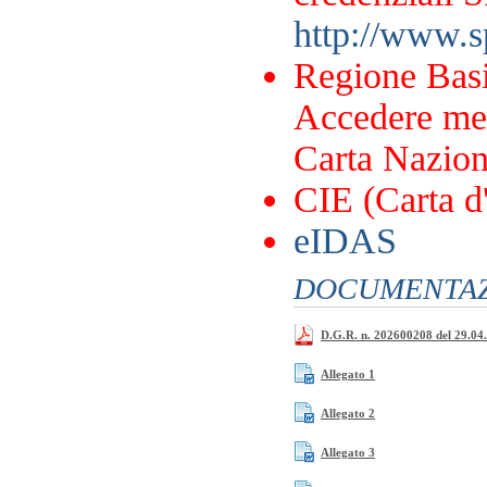
http://www.sp
Regione Basi
Accedere me
Carta Naziona
CIE (Carta d'
eIDAS
DOCUMENTAZI
D.G.R. n. 202600208 del 29.04
Allegato 1
Allegato 2
Allegato 3