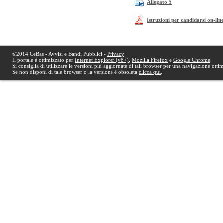
Allegato 5
Istruzioni per candidarsi on-lin
©2014 CeBas - Avvisi e Bandi Pubblici -
Privacy
Il portale è ottimizzato per
Internet Explorer (v8+)
,
Mozilla Firefox
e
Google Chrome
.
Si consiglia di utilizzare le versioni più aggiornate di tali browser per una navigazione otti
Se non disponi di tale browser o la versione è obsoleta
clicca qui
.