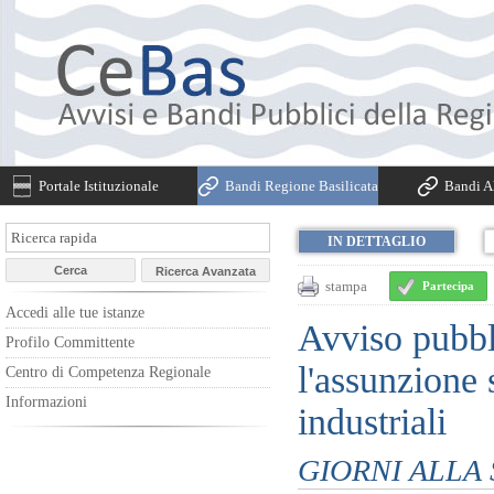
Portale Istituzionale
Bandi Regione Basilicata
Bandi Al
IN DETTAGLIO
stampa
Partecipa
Accedi alle tue istanze
Avviso pubbli
Profilo Committente
l'assunzione 
Centro di Competenza Regionale
Informazioni
industriali
GIORNI ALLA