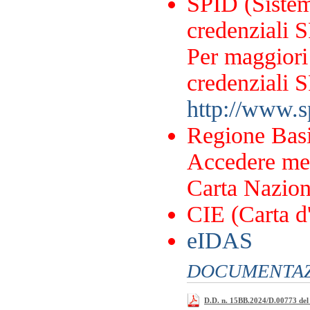
SPID (Sistema
credenziali S
Per maggiori 
credenziali S
http://www.sp
Regione Basi
Accedere me
Carta Naziona
CIE (Carta d'
eIDAS
DOCUMENTAZI
D.D. n. 15BB.2024/D.00773 del