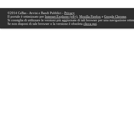
©2014 CeBas - Avvisi e Bandi Pubblici -
Privacy
Il portale è ottimizzato per
Internet Explorer (v8+)
,
Mozilla Firefox
e
Google Chrome
.
Si consiglia di utilizzare le versioni più aggiornate di tali browser per una navigazione otti
Se non disponi di tale browser o la versione è obsoleta
clicca qui
.