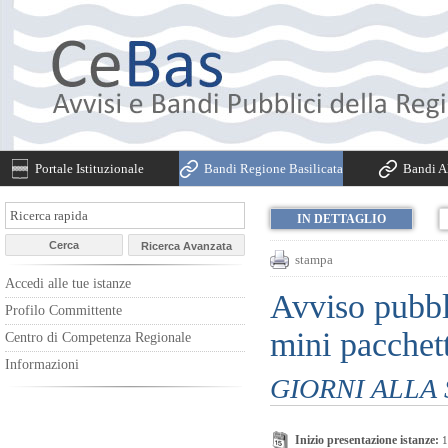
Portale Istituzionale
Bandi Regione Basilicata
Bandi Al
IN DETTAGLIO
stampa
Accedi alle tue istanze
Avviso pubbli
Profilo Committente
mini pacchett
Centro di Competenza Regionale
Informazioni
GIORNI ALLA
Inizio presentazione istanze:
1