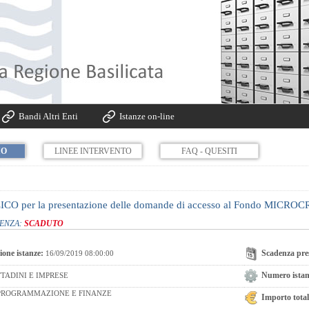
Bandi Altri Enti
Istanze on-line
IO
LINEE INTERVENTO
FAQ - QUESITI
O per la presentazione delle domande di accesso al Fondo MICRO
DENZA:
SCADUTO
ione istanze:
Scadenza pres
16/09/2019 08:00:00
Numero istanz
TADINI E IMPRESE
ROGRAMMAZIONE E FINANZE
Importo total