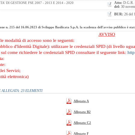
Atto:
D.G.R. 
A' DI GESTIONE FSE 2007 - 2013 E 2014 - 2020
del:
30 novem
BUR:
26 del 
one n. 215 del 16.06.2023 di Sviluppo Basilicata S.p.A. la scadenza dell'avviso pubblico è st
AVVISO
e
le modalità di accesso sono le seguenti:
blico d'Identità Digitale): utilizzare le credenziali SPID (di livello ugua
sul come richiedere le credenziali SPID consultare il seguente link:
http
ta:
te:
ei Servizi;
tità elettronica)
ALLEGATA: 23 ELEMENTI
Allegato A
Allegato B2
Allegato C2
Allegato F