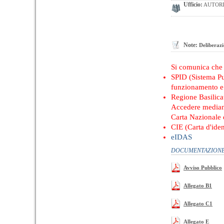
Ufficio:
AUTORIT
Note:
Deliberazi
Si comunica ch
SPID (Sistema Pub
funzionamento e 
Regione Basilica
Accedere median
Carta Nazionale d
CIE (Carta d'iden
eIDAS
DOCUMENTAZIONE 
Avviso Pubblico
Allegato B1
Allegato C1
Allegato E