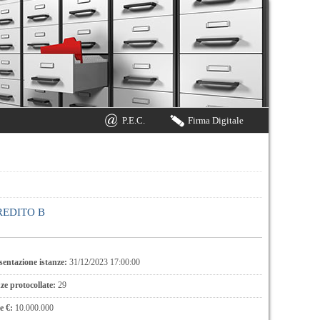
P.E.C.
Firma Digitale
CREDITO B
entazione istanze:
31/12/2023 17:00:00
e protocollate:
29
e €:
10.000.000