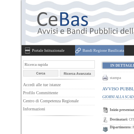
Portale Istituzionale
Bandi Regione Basilicata
IN DETTAGL
stampa
Accedi alle tue istanze
AVVISO PUBBLIC
Profilo Committente
GIORNI ALLA SCA
Centro di Competenza Regionale
Informazioni
Inizio presentaz
Destinatari:
CIT
Dipartimento:
P