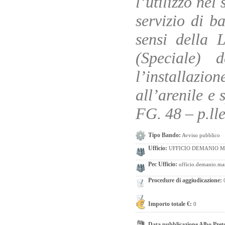
l’utilizzo nel
servizio di ba
sensi della 
(Speciale) 
l’installaz
all’arenile e
FG. 48 – p.ll
Tipo Bando:
Avviso pubblico
Ufficio:
UFFICIO DEMANIO 
Pec Ufficio:
ufficio.demanio.mari
Procedure di aggiudicazione:
Importo totale €:
0
Data pubblicazione Albo Pret