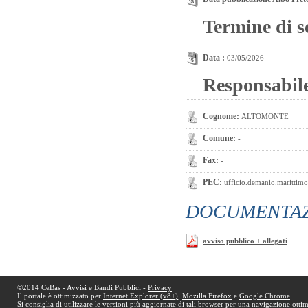
Termine di s
Data :
03/05/2026
Responsabil
Cognome:
ALTOMONTE
Comune:
-
Fax:
-
PEC:
ufficio.demanio.marittimo@
DOCUMENTAZI
avviso pubblico + allegati
©2014 CeBas - Avvisi e Bandi Pubblici -
Privacy
Il portale è ottimizzato per
Internet Explorer (v8+)
,
Mozilla Firefox
e
Google Chrome
.
Si consiglia di utilizzare le versioni più aggiornate di tali browser per una navigazione otti