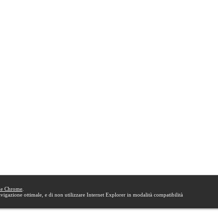
le Chrome
.
navigazione ottimale, e di non utilizzare Internet Explorer in modalità compatibilità