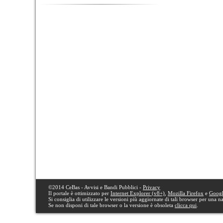
©2014 CeBas - Avvisi e Bandi Pubblici -
Privacy
Il portale è ottimizzato per
Internet Explorer (v8+)
,
Mozilla Firefox
e
Goog
Si consiglia di utilizzare le versioni più aggiornate di tali browser per una 
Se non disponi di tale browser o la versione è obsoleta
clicca qui
.