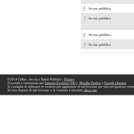
Avviso pubblico
Avviso pubblico
Avviso pubblico
Avviso pubblico
©2014 CeBas - Avvisi e Bandi Pubblici -
Privacy
Il portale è ottimizzato per
Internet Explorer (v8+)
,
Mozilla Firefox
e
Google Chrome
.
Si consiglia di utilizzare le versioni più aggiornate di tali browser per una navigazione otti
Se non disponi di tale browser o la versione è obsoleta
clicca qui
.