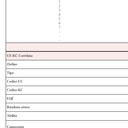
1
2
3
4
5
6
7
-
-
-
UF-KC Correlata
Ordine
Tipo
Codice-UC
Codice-KC
EQF
Risultato atteso
Abilità
Conoscenze