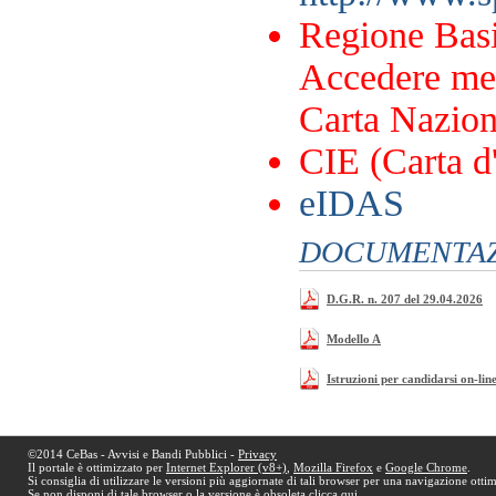
Regione Basi
Accedere me
Carta Naziona
CIE (Carta d'
eIDAS
DOCUMENTAZI
D.G.R. n. 207 del 29.04.2026
Modello A
Istruzioni per candidarsi on-lin
©2014 CeBas - Avvisi e Bandi Pubblici -
Privacy
Il portale è ottimizzato per
Internet Explorer (v8+)
,
Mozilla Firefox
e
Google Chrome
.
Si consiglia di utilizzare le versioni più aggiornate di tali browser per una navigazione otti
Se non disponi di tale browser o la versione è obsoleta
clicca qui
.