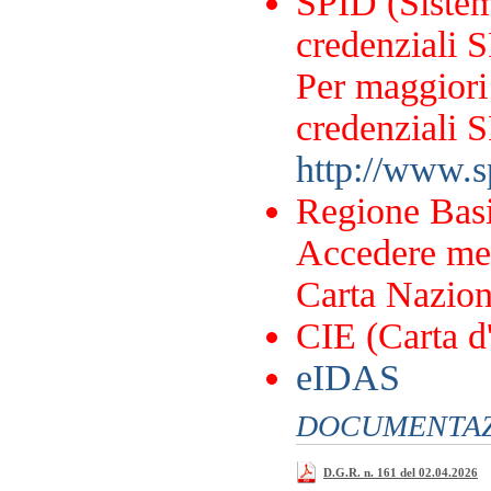
SPID (Sistema
credenziali S
Per maggiori 
credenziali S
http://www.sp
Regione Basi
Accedere me
Carta Naziona
CIE (Carta d'
eIDAS
DOCUMENTAZI
D.G.R. n. 161 del 02.04.2026