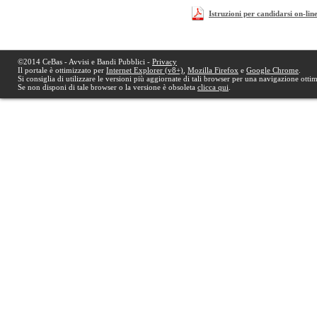
Istruzioni per candidarsi on-lin
©2014 CeBas - Avvisi e Bandi Pubblici -
Privacy
Il portale è ottimizzato per
Internet Explorer (v8+)
,
Mozilla Firefox
e
Google Chrome
.
Si consiglia di utilizzare le versioni più aggiornate di tali browser per una navigazione otti
Se non disponi di tale browser o la versione è obsoleta
clicca qui
.