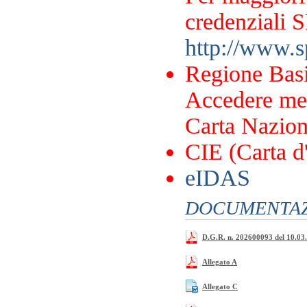
credenziali S
http://www.sp
Regione Basi
Accedere me
Carta Naziona
CIE (Carta d'
eIDAS
DOCUMENTAZI
D.G.R. n. 202600093 del 10.03
Allegato A
Allegato C