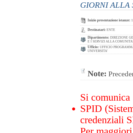
GIORNI ALLA
Inizio presentazione istanze:
1
Destinatari:
ENTE
Dipartimento:
DIREZIONE GE
E I SERVIZI ALLA COMUNITA
Ufficio:
UFFICIO PROGRAMMA
UNIVERSITA'
Note:
Preceden
Si comunica
SPID (Sistema
credenziali S
Per maggiori 