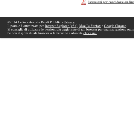
Istruzioni per candidarsi on-lin
©2014 CeBas - Avvisi e Bandi Pubblici -
Privacy
Il portale è ottimizzato per
Internet Explorer (v8+)
,
Mozilla Firefox
e
Google Chrome
.
Si consiglia di utilizzare le versioni più aggiornate di tali browser per una navigazione otti
Se non disponi di tale browser o la versione è obsoleta
clicca qui
.