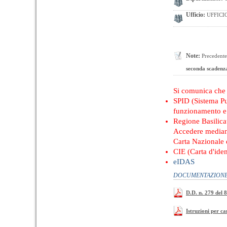
Ufficio:
UFFICI
Note:
Precedente
seconda scadenz
Si comunica ch
SPID (Sistema Pub
funzionamento e 
Regione Basilica
Accedere median
Carta Nazionale d
CIE (Carta d'iden
eIDAS
DOCUMENTAZIONE 
D.D. n. 279 del 
Istruzioni per ca