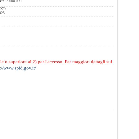
e €:
3.000.000
 279
2025
le o superiore al 2) per l'accesso. Per maggiori dettagli sul
://www.spid.gov.it/