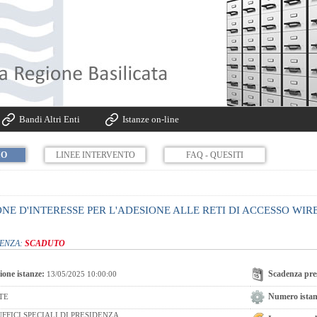
Bandi Altri Enti
Istanze on-line
IO
LINEE INTERVENTO
FAQ - QUESITI
NE D'INTERESSE PER L'ADESIONE ALLE RETI DI ACCESSO WI
DENZA:
SCADUTO
ione istanze:
Scadenza pres
13/05/2025 10:00:00
Numero istanz
TE
FFICI SPECIALI DI PRESIDENZA