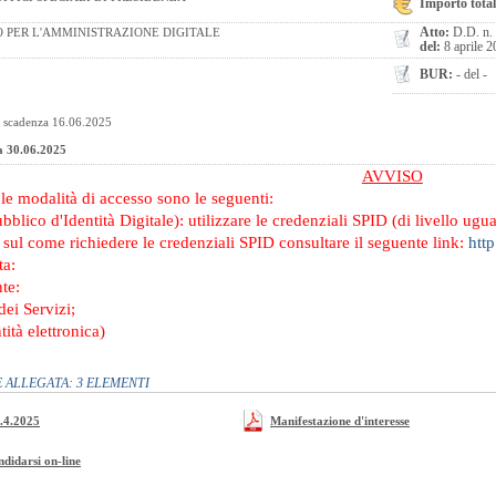
Importo total
Atto:
D.D. n.
O PER L'AMMINISTRAZIONE DIGITALE
del:
8 aprile 
BUR:
- del -
 scadenza 16.06.2025
a 30.06.2025
AVVISO
e
le modalità di accesso sono le seguenti:
blico d'Identità Digitale): utilizzare le credenziali SPID (di livello ugua
sul come richiedere le credenziali SPID consultare il seguente link:
http
ta:
te:
ei Servizi;
tità elettronica)
ALLEGATA: 3 ELEMENTI
8.4.2025
Manifestazione d'interesse
ndidarsi on-line