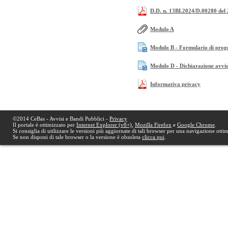
D.D. n. 13BI.2024/D.00280 del
Modulo A
Modulo B - Formulario di prog
Modulo D - Dichiarazione avvio 
Informativa privacy
©2014 CeBas - Avvisi e Bandi Pubblici -
Privacy
Il portale è ottimizzato per
Internet Explorer (v8+)
,
Mozilla Firefox
e
Google Chrome
.
Si consiglia di utilizzare le versioni più aggiornate di tali browser per una navigazione otti
Se non disponi di tale browser o la versione è obsoleta
clicca qui
.