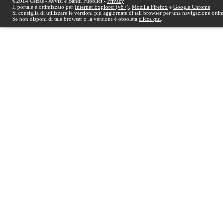
©2014 CeBas - Avvisi e Bandi Pubblici -
Privacy
Il portale è ottimizzato per
Internet Explorer (v8+)
,
Mozilla Firefox
e
Google Chrome
.
Si consiglia di utilizzare le versioni più aggiornate di tali browser per una navigazione otti
Se non disponi di tale browser o la versione è obsoleta
clicca qui
.