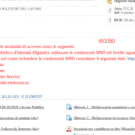
Importo total
Atto:
D.G.R. 
O POLITICHE DEL LAVORO
del:
6 ottobre
BUR:
94 del 
AVVISO
e
le modalità di accesso sono le seguenti:
blico d'Identità Digitale): utilizzare le credenziali SPID (di livello ugua
sul come richiedere le credenziali SPID consultare il seguente link:
http
ta:
te:
ei Servizi;
tità elettronica)
ALLEGATA: 11 ELEMENTI
l 06/10/2020 e Avviso Pubblico
Allegato 1 - Dichiarazioni assunzioni e cos
hiarazione de minimis (doc)
Allegato 3 - Dichiarazione lavoratore (do
o Unilaterale Impegno (doc)
Istruzioni per candidarsi on-line (Manuale