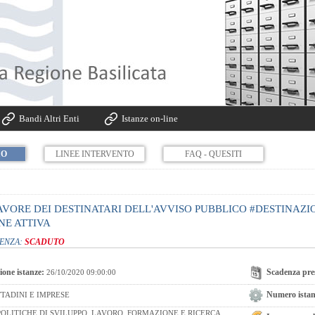
Bandi Altri Enti
Istanze on-line
IO
LINEE INTERVENTO
FAQ - QUESITI
FAVORE DEI DESTINATARI DELL'AVVISO PUBBLICO #DESTINAZI
NE ATTIVA
DENZA:
SCADUTO
ione istanze:
Scadenza pres
26/10/2020 09:00:00
Numero istanz
TADINI E IMPRESE
OLITICHE DI SVILUPPO, LAVORO, FORMAZIONE E RICERCA