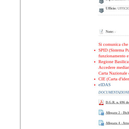
Ufficio:
UFFICI
Note:
-
Si comunica ch
SPID (Sistema Pub
funzionamento e 
Regione Basilica
Accedere median
Carta Nazionale d
CIE (Carta d'iden
eIDAS
DOCUMENTAZIONE 
D.G.R. n. 696 de
Allegato 2 - Dic
Allegato 4 - Att