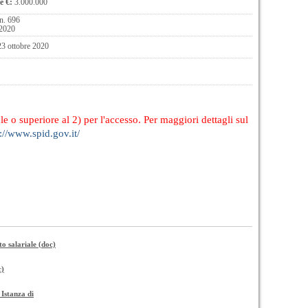
e €:
3.000.000
n. 696
 2020
23 ottobre 2020
le o superiore al 2) per l'accesso. Per maggiori dettagli sul
://www.spid.gov.it/
to salariale (doc)
c)
 Istanza di