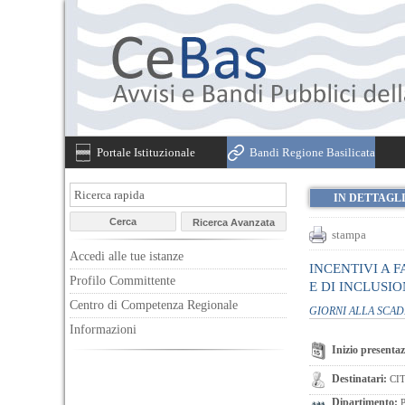
Portale Istituzionale
Bandi Regione Basilicata
IN DETTAGL
stampa
Accedi alle tue istanze
INCENTIVI A 
Profilo Committente
E DI INCLUSIO
Centro di Competenza Regionale
GIORNI ALLA SCA
Informazioni
Inizio presentaz
Destinatari:
CIT
Dipartimento:
P