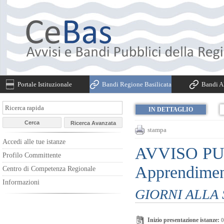
Portale Istituzionale
Bandi Regione Basilicata
Bandi Al
IN DETTAGLIO
stampa
Accedi alle tue istanze
AVVISO PUBB
Profilo Committente
Apprendiment
Centro di Competenza Regionale
Informazioni
GIORNI ALLA
Inizio presentazione istanze:
0