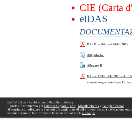
CIE (Carta d'
eIDAS
DOCUMENTAZI
D.G.R. n. 843 del 04/08/2017
Allegato I.2
Allegato II
D.D. n. 199/15AH/2018 - A.P. M
operativo-gestionali per l'attua
©2014 CeBas - Avvisi e Bandi Pubblici -
Privacy
Il portale è ottimizzato per
Internet Explorer (v8+)
,
Mozilla Firefox
e
Google Chrome
.
Si consiglia di utilizzare le versioni più aggiornate di tali browser per una navigazione otti
Se non disponi di tale browser o la versione è obsoleta
clicca qui
.