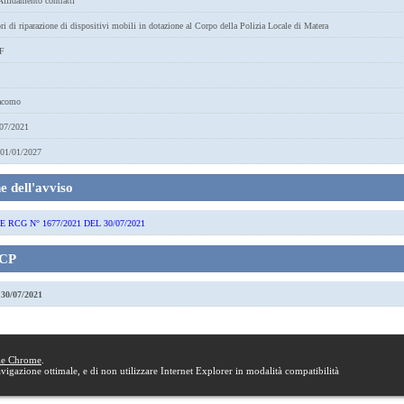
ffidamento contratti
ri di riparazione di dispositivi mobili in dotazione al Corpo della Polizia Locale di Matera
F
acomo
07/2021
01/01/2027
 dell'avviso
RCG N° 1677/2021 DEL 30/07/2021
SCP
a
30/07/2021
le Chrome
.
navigazione ottimale, e di non utilizzare Internet Explorer in modalità compatibilità