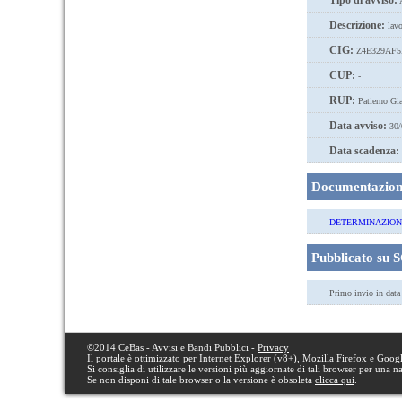
Tipo di avviso:
A
Descrizione:
lavo
CIG:
Z4E329AF5
CUP:
-
RUP:
Patierno Gi
Data avviso:
30/
Data scadenza:
Documentazione
DETERMINAZIONE 
Pubblicato su 
Primo invio in dat
©2014 CeBas - Avvisi e Bandi Pubblici -
Privacy
Il portale è ottimizzato per
Internet Explorer (v8+)
,
Mozilla Firefox
e
Goog
Si consiglia di utilizzare le versioni più aggiornate di tali browser per una 
Se non disponi di tale browser o la versione è obsoleta
clicca qui
.