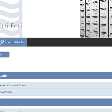
Bandi Altri Enti
IO
tante
ente:
Comune di Matera
0002870774