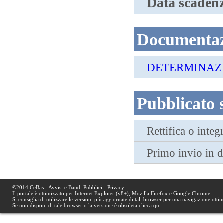
Data scaden
Documentazi
DETERMINAZIO
Pubblicato
Rettifica o inte
Primo invio in 
©2014 CeBas - Avvisi e Bandi Pubblici -
Privacy
Il portale è ottimizzato per
Internet Explorer (v8+)
,
Mozilla Firefox
e
Google Chrome
.
Si consiglia di utilizzare le versioni più aggiornate di tali browser per una navigazione otti
Se non disponi di tale browser o la versione è obsoleta
clicca qui
.