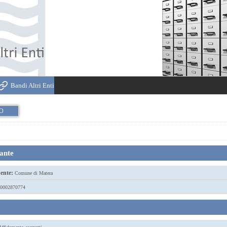
Bandi Altri Enti
IO
tante
ente:
Comune di Matera
0002870774