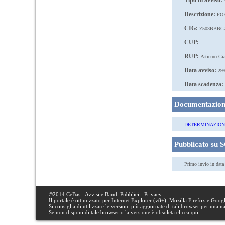
Tipo di avviso:
A
Descrizione:
FOR
CIG:
Z503BBBC
CUP:
-
RUP:
Patierno Gi
Data avviso:
29/
Data scadenza:
Documentazione
DETERMINAZIONE 
Pubblicato su 
Primo invio in dat
©2014 CeBas - Avvisi e Bandi Pubblici -
Privacy
Il portale è ottimizzato per
Internet Explorer (v8+)
,
Mozilla Firefox
e
Goog
Si consiglia di utilizzare le versioni più aggiornate di tali browser per una 
Se non disponi di tale browser o la versione è obsoleta
clicca qui
.