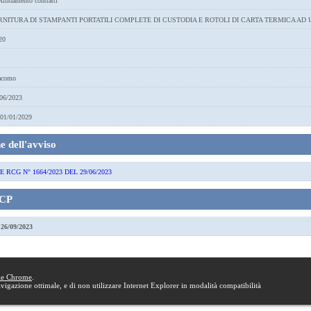
ffidamento contratti
NITURA DI STAMPANTI PORTATILI COMPLETE DI CUSTODIA E ROTOLI DI CARTA TERMICA AD 
20
acomo
06/2023
01/01/2029
 dell'avviso
RCG N° 1664/2023 DEL 29/06/2023
SCP
a
26/09/2023
le Chrome
.
navigazione ottimale, e di non utilizzare Internet Explorer in modalità compatibilità