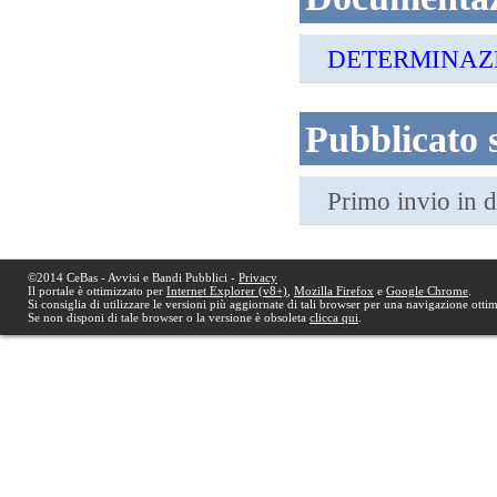
DETERMINAZIO
Pubblicato
Primo invio in 
©2014 CeBas - Avvisi e Bandi Pubblici -
Privacy
Il portale è ottimizzato per
Internet Explorer (v8+)
,
Mozilla Firefox
e
Google Chrome
.
Si consiglia di utilizzare le versioni più aggiornate di tali browser per una navigazione otti
Se non disponi di tale browser o la versione è obsoleta
clicca qui
.