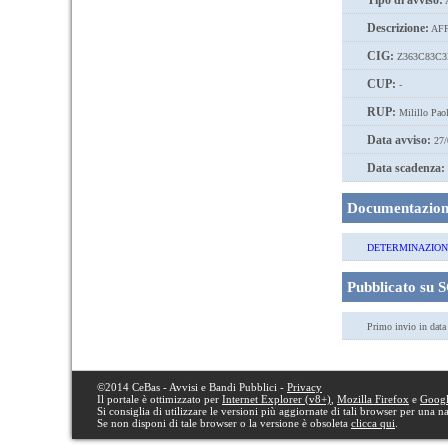
Tipo di avviso:
A
Descrizione:
AFF
CIG:
Z363C83C3
CUP:
-
RUP:
Milillo Pao
Data avviso:
27/
Data scadenza:
Documentazione
DETERMINAZIONE 
Pubblicato su 
Primo invio in dat
©2014 CeBas - Avvisi e Bandi Pubblici -
Privacy
Il portale è ottimizzato per
Internet Explorer (v8+)
,
Mozilla Firefox
e
Goog
Si consiglia di utilizzare le versioni più aggiornate di tali browser per una 
Se non disponi di tale browser o la versione è obsoleta
clicca qui
.