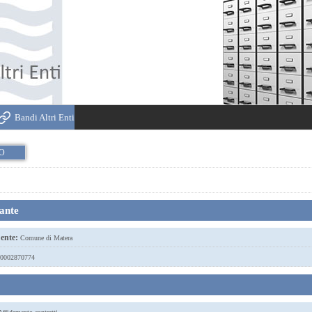
Bandi Altri Enti
IO
tante
ente:
Comune di Matera
0002870774