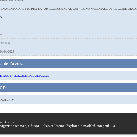
ffidamento contratti
IDAMENTO DIRETTO PER LA PARTECIPAZIONE AL CONVEGNO NAZIONALE DI RICCIONE ORGA
B
lo
09/2023
01/01/2029
 dell'avviso
RCG N° 2322/2023 DEL 21/09/2023
SCP
a
27/09/2023
le Chrome
.
navigazione ottimale, e di non utilizzare Internet Explorer in modalità compatibilità