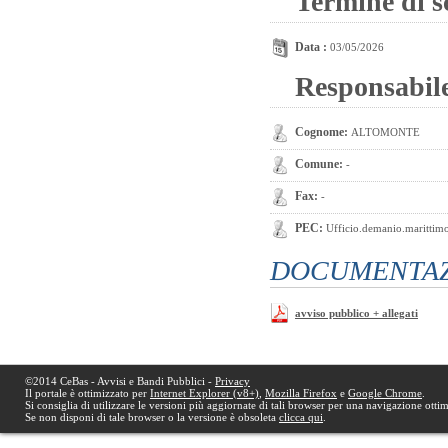
Termine di s
Data :
03/05/2026
Responsabil
Cognome:
ALTOMONTE
Comune:
-
Fax:
-
PEC:
Ufficio.demanio.marittimo@
DOCUMENTAZI
avviso pubblico + allegati
©2014 CeBas - Avvisi e Bandi Pubblici -
Privacy
Il portale è ottimizzato per
Internet Explorer (v8+)
,
Mozilla Firefox
e
Google Chrome
.
Si consiglia di utilizzare le versioni più aggiornate di tali browser per una navigazione otti
Se non disponi di tale browser o la versione è obsoleta
clicca qui
.