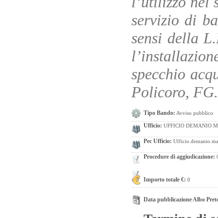
l’utilizzo nel
servizio di ba
sensi della L
l’installazion
specchio acqu
Policoro, FG. 
Tipo Bando:
Avviso pubblico
Ufficio:
UFFICIO DEMANIO 
Pec Ufficio:
Ufficio.demanio.mari
Procedure di aggiudicazione:
Importo totale €:
0
Data pubblicazione Albo Pret