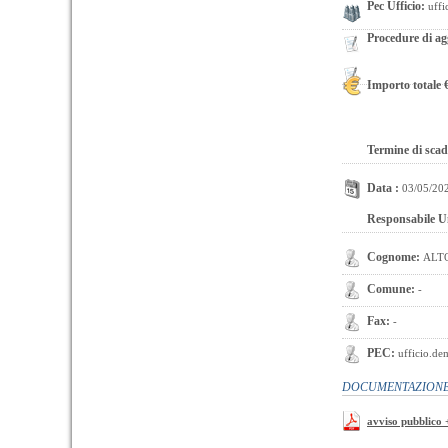
Pec Ufficio:
uffi
Procedure di ag
Importo totale 
Termine di scad
Data :
03/05/20
Responsabile U
Cognome:
ALT
Comune:
-
Fax:
-
PEC:
ufficio.de
DOCUMENTAZIONE 
avviso pubblico +