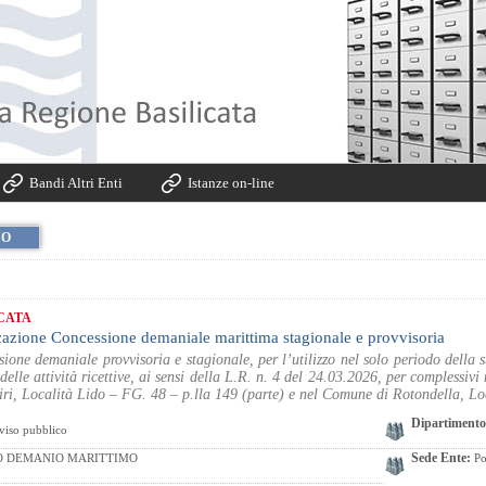
Bandi Altri Enti
Istanze on-line
IO
CATA
cazione Concessione demaniale marittima stagionale e provvisoria
sione demaniale provvisoria e stagionale, per l’utilizzo nel solo periodo della s
 delle attività ricettive, ai sensi della L.R. n. 4 del 24.03.2026, per complessiv
i, Località Lido – FG. 48 – p.lla 149 (parte) e nel Comune di Rotondella, Lo
Dipartimento
iso pubblico
Sede Ente:
O DEMANIO MARITTIMO
Po