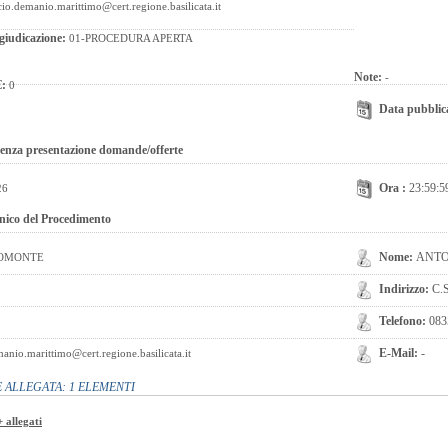
cio.demanio.marittimo@cert.regione.basilicata.it
giudicazione:
01-PROCEDURA APERTA
Note:
-
€:
0
Data pubblic
enza presentazione domande/offerte
Ora :
23:59:5
26
nico del Procedimento
Nome:
ANT
OMONTE
Indirizzo:
C.
Telefono:
083
E-Mail:
-
manio.marittimo@cert.regione.basilicata.it
ALLEGATA: 1 ELEMENTI
 allegati