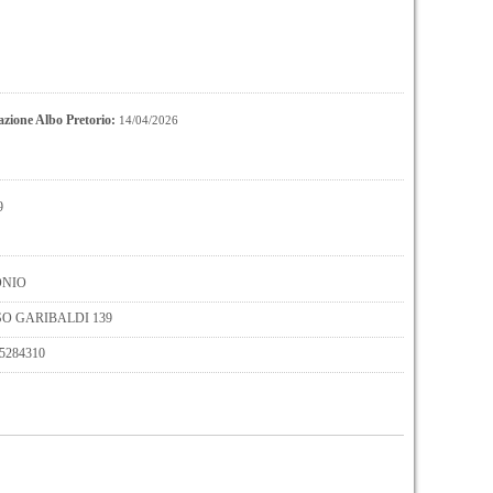
azione Albo Pretorio:
14/04/2026
9
ONIO
SO GARIBALDI 139
5284310