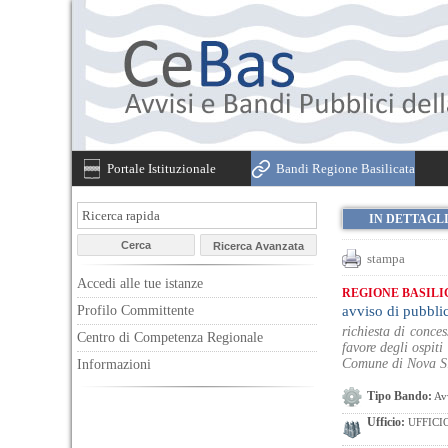
Portale Istituzionale
Bandi Regione Basilicata
IN DETTAGL
stampa
Accedi alle tue istanze
REGIONE BASILI
Profilo Committente
avviso di pubbli
richiesta di conces
Centro di Competenza Regionale
favore degli ospiti
Comune di Nova Sir
Informazioni
Tipo Bando:
Avv
Ufficio:
UFFICI