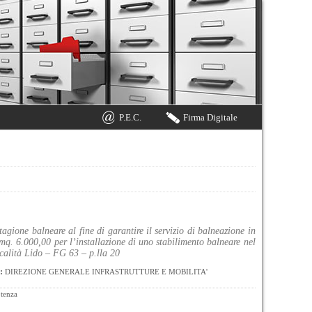
P.E.C.
Firma Digitale
tagione balneare al fine di garantire il servizio di balneazione in
i mq. 6.000,00 per l’installazione di uno stabilimento balneare nel
calità Lido – FG 63 – p.lla 20
:
DIREZIONE GENERALE INFRASTRUTTURE E MOBILITA'
tenza