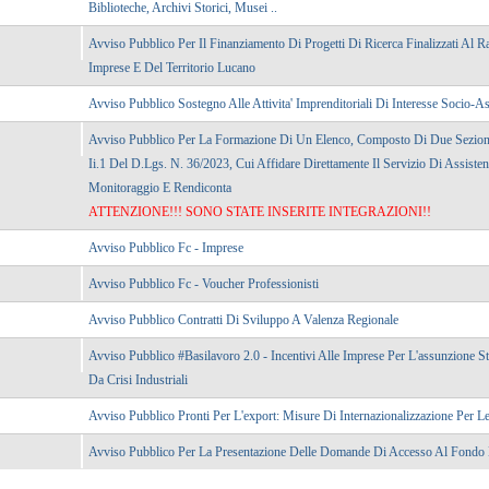
Biblioteche, Archivi Storici, Musei ..
Avviso Pubblico Per Il Finanziamento Di Progetti Di Ricerca Finalizzati Al R
Imprese E Del Territorio Lucano
Avviso Pubblico Sostegno Alle Attivita' Imprenditoriali Di Interesse Socio-As
Avviso Pubblico Per La Formazione Di Un Elenco, Composto Di Due Sezioni, 
Ii.1 Del D.lgs. N. 36/2023, Cui Affidare Direttamente Il Servizio Di Assist
Monitoraggio E Rendiconta
ATTENZIONE!!! SONO STATE INSERITE INTEGRAZIONI!!
Avviso Pubblico Fc - Imprese
Avviso Pubblico Fc - Voucher Professionisti
Avviso Pubblico Contratti Di Sviluppo A Valenza Regionale
Avviso Pubblico #basilavoro 2.0 - Incentivi Alle Imprese Per L'assunzione St
Da Crisi Industriali
Avviso Pubblico Pronti Per L'export: Misure Di Internazionalizzazione Per 
Avviso Pubblico Per La Presentazione Delle Domande Di Accesso Al Fondo