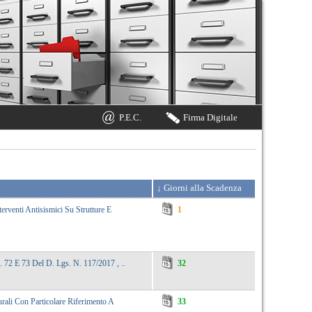
P.E.C.
Firma Digitale
erventi Antisismici Su Strutture E
1
. 72 E 73 Del D. Lgs. N. 117/2017 , ..
32
urali Con Particolare Riferimento A
33