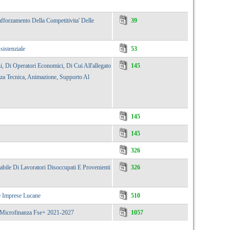
afforzamento Della Competitivita' Delle
39
sistenziale
53
Di Operatori Economici, Di Cui All'allegato
145
enza Tecnica, Animazione, Supporto Al
145
145
326
abile Di Lavoratori Disoccupati E Provenienti
326
Le Imprese Lucane
510
 Microfinanza Fse+ 2021-2027
1057